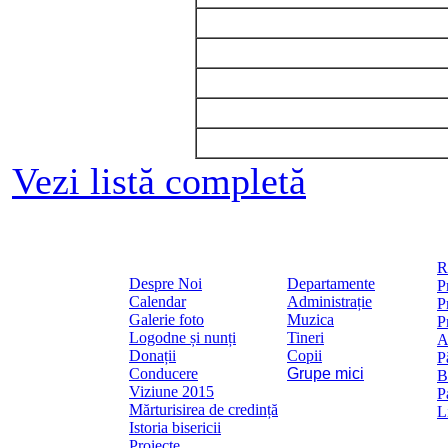
Vezi listă completă
R
Despre Noi
Departamente
P
Calendar
Administrație
P
Galerie foto
Muzica
P
Logodne și nunți
Tineri
A
Donații
Copii
P
Conducere
Grupe mici
B
Viziune 2015
P
Mărturisirea de credință
L
Istoria bisericii
Proiecte