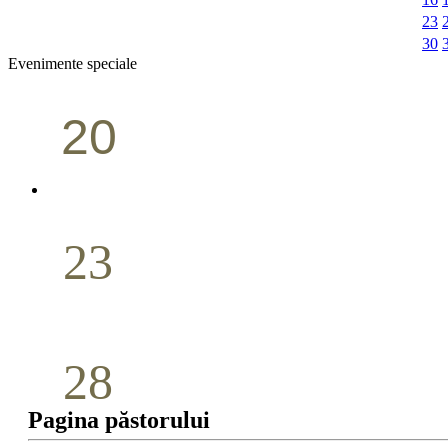
23
30
Evenimente speciale
20
Conferință pastorală (Portland)
Aprilie
23
Nuntă
Aprilie
28
Seminar Școala duminicală
Pagina păstorului
Aprilie