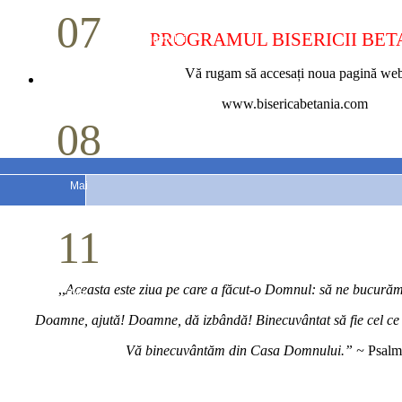
07
PROGRAMUL BISERICII BET
Cina Domnului
Vă rugam să accesați noua pagină we
Mai
www.bisericabetania.com
08
Studiu biblic pentru tineri
Mai
11
Conferință pastorală (Detroit)
,,
Aceasta este ziua pe care a făcut-o Domnul: să ne bucurăm 
Mai
Doamne, ajută! Doamne, dă izbândă! Binecuvântat să fie cel c
Vă binecuvântăm din Casa Domnului.” ~
Psalm