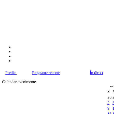
Predici
Programe recente
În direct
Calendar evenimente
«
S
26
2
9
16