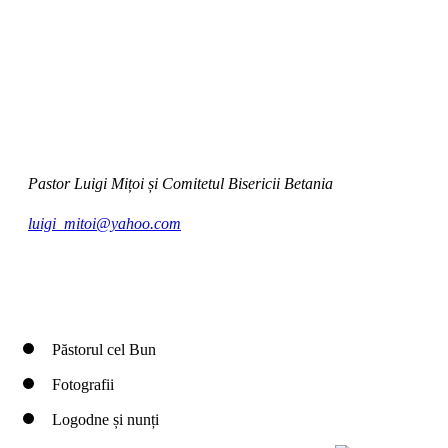
Pastor Luigi Mițoi și Comitetul Bisericii Betania
luigi_mitoi@yahoo.com
Păstorul cel Bun
Fotografii
Logodne și nunți