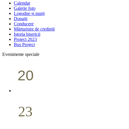
Calendar
Galerie foto
Logodne și nunți
Donații
Conducere
Mărturisire de credință
Istoria bisericii
Proiect 2023
Bus Project
Evenimente speciale
20
Conferință pastorală (Portland)
Aprilie
23
Nuntă
Aprilie