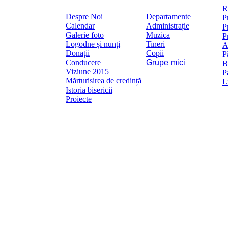
Mai
R
Despre Noi
Departamente
P
Calendar
Administrație
P
Galerie foto
Muzica
P
Logodne și nunți
Tineri
A
Donații
Copii
P
Conducere
Grupe mici
B
Viziune 2015
P
Mărturisirea de credință
L
Istoria bisericii
Proiecte