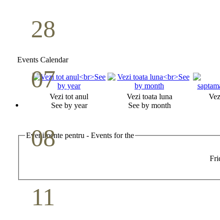
28
Seminar Școala duminicală
Aprilie
Events Calendar
07
Cina Domnului
Vezi tot anul
Vezi toata luna
Vez
Mai
See by year
See by month
08
Evenimente pentru - Events for the
Studiu biblic pentru tineri
Fri
Mai
11
Conferință pastorală (Detroit)