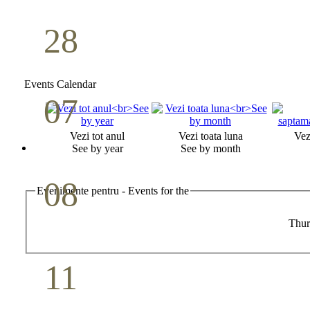
28
Seminar Școala duminicală
Aprilie
Events Calendar
07
Cina Domnului
Vezi tot anul
Vezi toata luna
Vez
Mai
See by year
See by month
08
Evenimente pentru - Events for the
Studiu biblic pentru tineri
Thur
Mai
11
Conferință pastorală (Detroit)