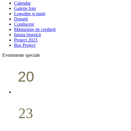
Calendar
Galerie foto
Logodne și nunți
Donații
Conducere
Mărturisire de credință
Istoria bisericii
Proiect 2023
Bus Project
Evenimente speciale
20
Conferință pastorală (Portland)
Aprilie
23
Nuntă
Aprilie