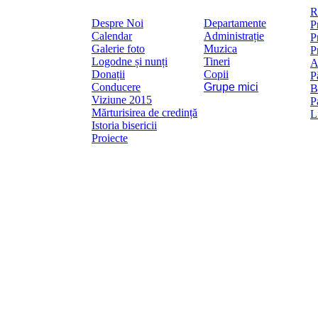
Mai
R
Despre Noi
Departamente
P
Calendar
Administrație
P
Galerie foto
Muzica
P
Logodne și nunți
Tineri
A
Donații
Copii
P
Conducere
Grupe mici
B
Viziune 2015
P
Mărturisirea de credință
L
Istoria bisericii
Proiecte