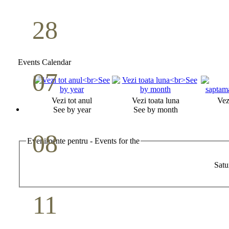
28
Seminar Școala duminicală
Aprilie
Events Calendar
07
Cina Domnului
Vezi tot anul
Vezi toata luna
Vez
Mai
See by year
See by month
08
Evenimente pentru - Events for the
Studiu biblic pentru tineri
Satu
Mai
11
Conferință pastorală (Detroit)