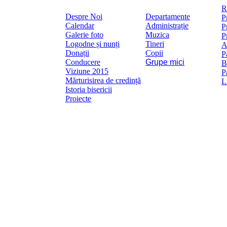
Mai
R
Despre Noi
Departamente
P
Calendar
Administrație
P
Galerie foto
Muzica
P
Logodne și nunți
Tineri
A
Donații
Copii
P
Conducere
Grupe mici
B
Viziune 2015
P
Mărturisirea de credință
L
Istoria bisericii
Proiecte