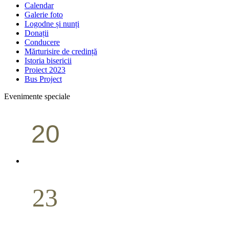
Calendar
Galerie foto
Logodne și nunți
Donații
Conducere
Mărturisire de credință
Istoria bisericii
Proiect 2023
Bus Project
Evenimente speciale
20
Conferință pastorală (Portland)
Aprilie
23
Nuntă
Aprilie