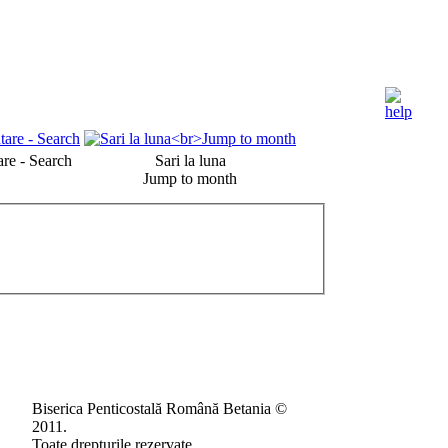
re - Search
Sari la luna
Jump to month
Biserica Penticostală Română Betania ©
2011.
Toate drepturile rezervate.