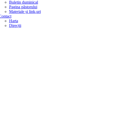
Buletin duminical
Pagina păstorului
Materiale și link-uri
Contact
Harta
Direcții