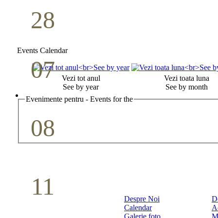
28
Seminar Școala duminicală
Aprilie
Events Calendar
07
Cina Domnului
Vezi tot anul
Vezi toata luna
See by year
See by month
Mai
Evenimente pentru - Events for the
08
Studiu biblic pentru tineri
Mai
11
Conferință pastorală (Detroit)
Despre Noi
D
Calendar
A
Mai
Galerie foto
M