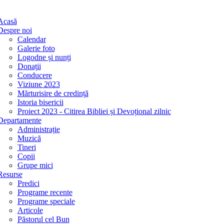
Acasă
Despre noi
Calendar
Galerie foto
Logodne și nunți
Donații
Conducere
Viziune 2023
Mărturisire de credință
Istoria bisericii
Proiect 2023 - Citirea Bibliei și Devoțional zilnic
Departamente
Administrație
Muzică
Tineri
Copii
Grupe mici
Resurse
Predici
Programe recente
Programe speciale
Articole
Păstorul cel Bun