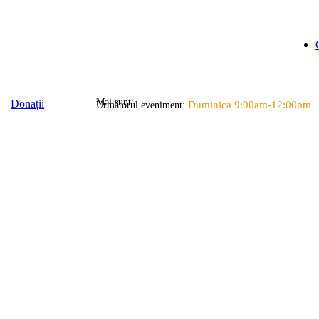
Mai sunt:
Donații
Duminica 9:00am-12:00pm
Următorul eveniment: