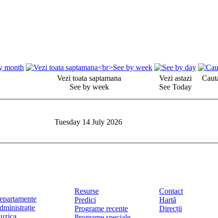
Vezi toata saptamana
Vezi astazi
Cauta
See by week
See Today
Tuesday 14 July 2026
Resurse
Contact
epartamente
Predici
Hartă
dministrație
Programe recente
Direcții
uzica
Programe speciale