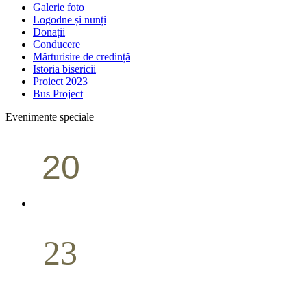
Galerie foto
Logodne și nunți
Donații
Conducere
Mărturisire de credință
Istoria bisericii
Proiect 2023
Bus Project
Evenimente speciale
20
Conferință pastorală (Portland)
Aprilie
23
Nuntă
Aprilie