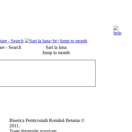
re - Search
Sari la luna
Jump to month
Biserica Penticostală Română Betania ©
2011.
Toate drepturile rezervate.