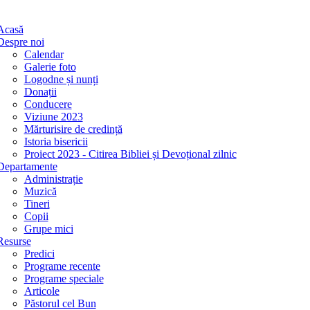
Acasă
Despre noi
Calendar
Galerie foto
Logodne și nunți
Donații
Conducere
Viziune 2023
Mărturisire de credință
Istoria bisericii
Proiect 2023 - Citirea Bibliei și Devoțional zilnic
Departamente
Administrație
Muzică
Tineri
Copii
Grupe mici
Resurse
Predici
Programe recente
Programe speciale
Articole
Păstorul cel Bun