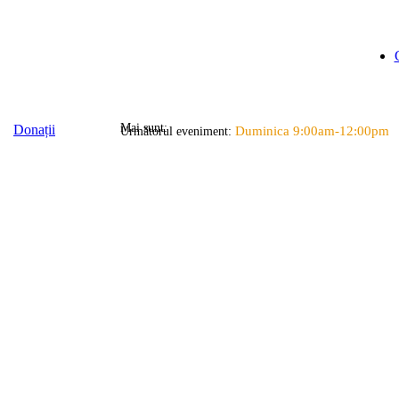
Mai sunt:
Donații
Duminica 9:00am-12:00pm
Următorul eveniment: