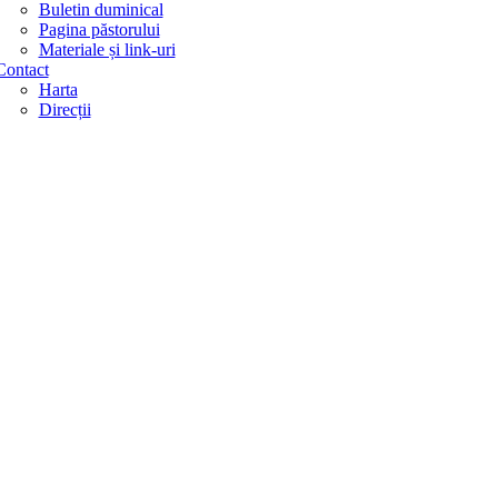
Buletin duminical
Pagina păstorului
Materiale și link-uri
Contact
Harta
Direcții