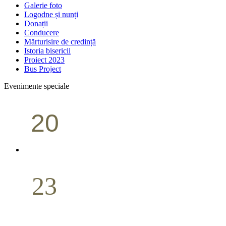
Galerie foto
Logodne și nunți
Donații
Conducere
Mărturisire de credință
Istoria bisericii
Proiect 2023
Bus Project
Evenimente speciale
20
Conferință pastorală (Portland)
Aprilie
23
Nuntă
Aprilie