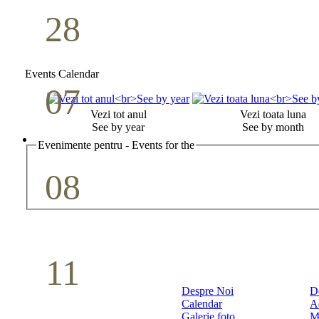
28
Seminar Școala duminicală
Aprilie
Events Calendar
07
Cina Domnului
Vezi tot anul
Vezi toata luna
See by year
See by month
Mai
Evenimente pentru - Events for the
08
Studiu biblic pentru tineri
Mai
11
Conferință pastorală (Detroit)
Despre Noi
D
Calendar
A
Mai
Galerie foto
M