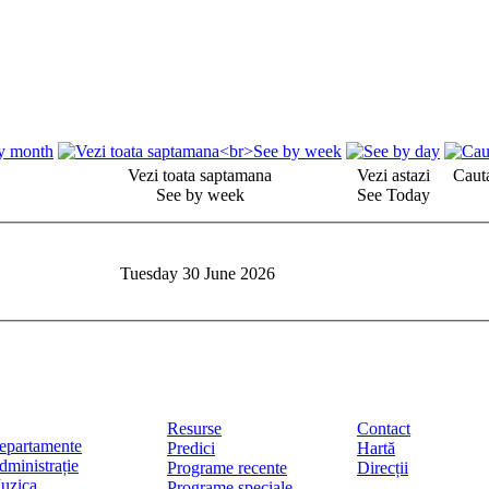
Vezi toata saptamana
Vezi astazi
Cauta
See by week
See Today
Tuesday 30 June 2026
Resurse
Contact
epartamente
Predici
Hartă
dministrație
Programe recente
Direcții
uzica
Programe speciale