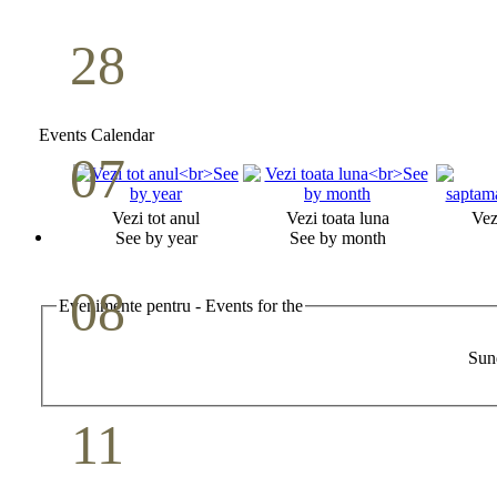
28
Seminar Școala duminicală
Aprilie
Events Calendar
07
Cina Domnului
Vezi tot anul
Vezi toata luna
Vez
Mai
See by year
See by month
08
Evenimente pentru - Events for the
Studiu biblic pentru tineri
Sun
Mai
11
Conferință pastorală (Detroit)