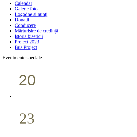
Calendar
Galerie foto
Logodne și nunți
Donații
Conducere
Mărturisire de credință
Istoria bisericii
Proiect 2023
Bus Project
Evenimente speciale
20
Conferință pastorală (Portland)
Aprilie
23
Nuntă
Aprilie