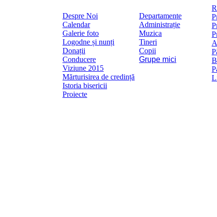
Mai
R
Despre Noi
Departamente
P
Calendar
Administrație
P
Galerie foto
Muzica
P
Logodne și nunți
Tineri
A
Donații
Copii
P
Conducere
Grupe mici
B
Viziune 2015
P
Mărturisirea de credință
L
Istoria bisericii
Proiecte