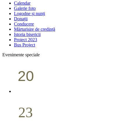
Calendar
Galerie foto
Logodne și nunți
Donații
Conducere
Mărturisire de credință
Istoria bisericii
Proiect 2023
Bus Project
Evenimente speciale
20
Conferință pastorală (Portland)
Aprilie
23
Nuntă
Aprilie