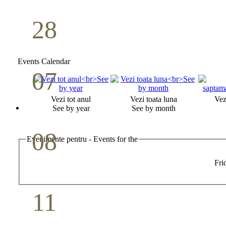
28
Seminar Școala duminicală
Aprilie
Events Calendar
07
Cina Domnului
Vezi tot anul
Vezi toata luna
Vez
Mai
See by year
See by month
08
Evenimente pentru - Events for the
Studiu biblic pentru tineri
Fri
Mai
11
Conferință pastorală (Detroit)