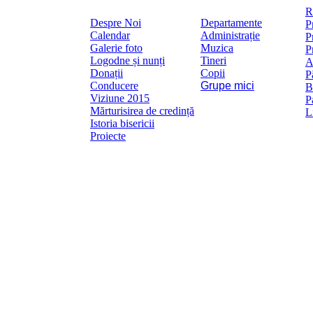
Mai
R
Despre Noi
Departamente
P
Calendar
Administrație
P
Galerie foto
Muzica
P
Logodne și nunți
Tineri
A
Donații
Copii
P
Conducere
Grupe mici
B
Viziune 2015
P
Mărturisirea de credință
L
Istoria bisericii
Proiecte