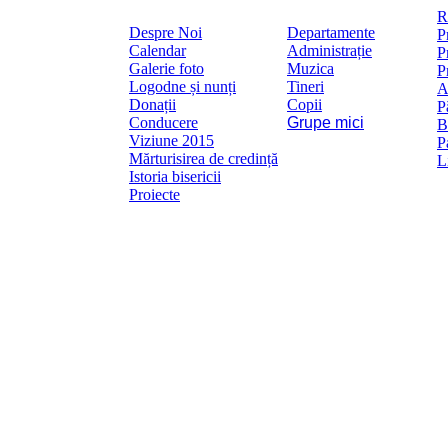
Mai
R
Despre Noi
Departamente
P
Calendar
Administrație
P
Galerie foto
Muzica
P
Logodne și nunți
Tineri
A
Donații
Copii
P
Conducere
Grupe mici
B
Viziune 2015
P
Mărturisirea de credință
L
Istoria bisericii
Proiecte