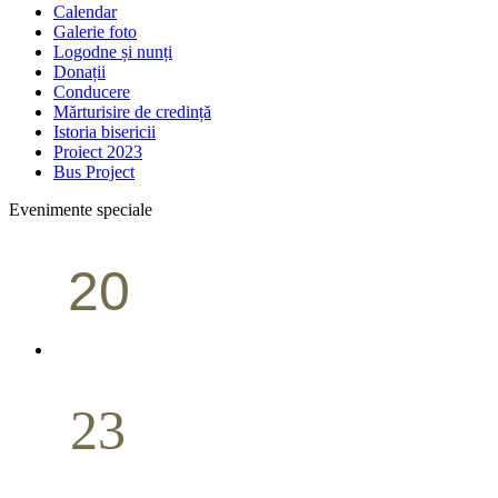
Calendar
Galerie foto
Logodne și nunți
Donații
Conducere
Mărturisire de credință
Istoria bisericii
Proiect 2023
Bus Project
Evenimente speciale
20
Conferință pastorală (Portland)
Aprilie
23
Nuntă
Aprilie