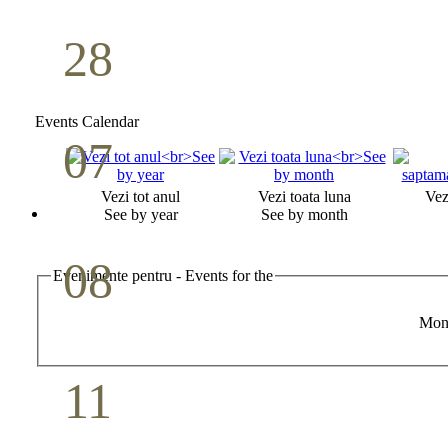
28
Seminar Școala duminicală
Aprilie
Events Calendar
07
Cina Domnului
Vezi tot anul
Vezi toata luna
Vez
Mai
See by year
See by month
08
Evenimente pentru - Events for the
Studiu biblic pentru tineri
Mon
Mai
11
Conferință pastorală (Detroit)