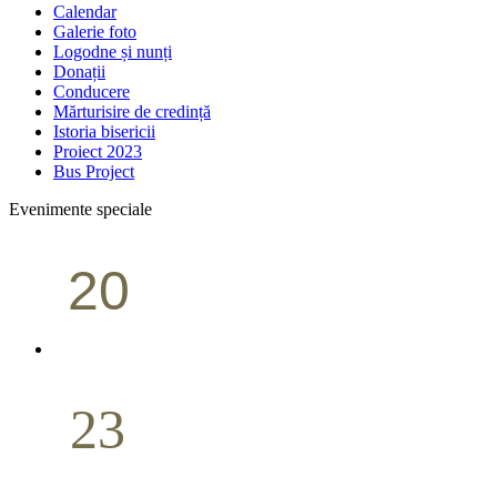
Calendar
Galerie foto
Logodne și nunți
Donații
Conducere
Mărturisire de credință
Istoria bisericii
Proiect 2023
Bus Project
Evenimente speciale
20
Conferință pastorală (Portland)
Aprilie
23
Nuntă
Aprilie