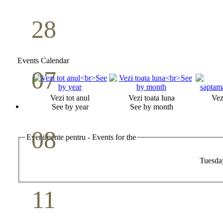
28
Seminar Școala duminicală
Aprilie
Events Calendar
07
Cina Domnului
Vezi tot anul
Vezi toata luna
Vez
Mai
See by year
See by month
08
Evenimente pentru - Events for the
Studiu biblic pentru tineri
Tuesda
Mai
11
Conferință pastorală (Detroit)