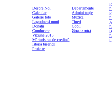
Mai
R
Despre Noi
Departamente
P
Calendar
Administrație
P
Galerie foto
Muzica
P
Logodne și nunți
Tineri
A
Donații
Copii
P
Conducere
Grupe mici
B
Viziune 2015
P
Mărturisirea de credință
L
Istoria bisericii
Proiecte