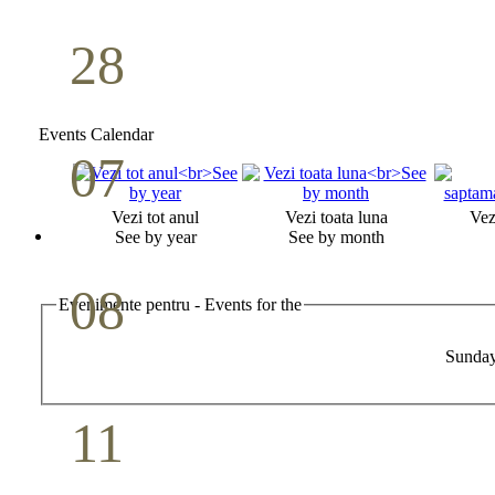
28
Seminar Școala duminicală
Aprilie
Events Calendar
07
Cina Domnului
Vezi tot anul
Vezi toata luna
Vez
Mai
See by year
See by month
08
Evenimente pentru - Events for the
Studiu biblic pentru tineri
Sunda
Mai
11
Conferință pastorală (Detroit)