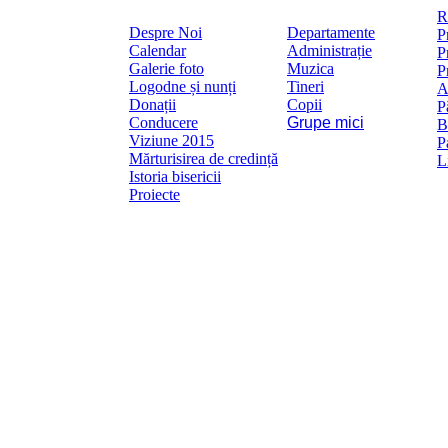
Mai
R
Despre Noi
Departamente
P
Calendar
Administrație
P
Galerie foto
Muzica
P
Logodne și nunți
Tineri
A
Donații
Copii
P
Conducere
Grupe mici
B
Viziune 2015
P
Mărturisirea de credință
L
Istoria bisericii
Proiecte