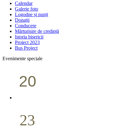
Calendar
Galerie foto
Logodne și nunți
Donații
Conducere
Mărturisire de credință
Istoria bisericii
Proiect 2023
Bus Project
Evenimente speciale
20
Conferință pastorală (Portland)
Aprilie
23
Nuntă
Aprilie