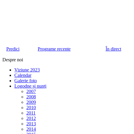
Predici
Programe recente
În direct
Despre noi
Viziune 2023
Calendar
Galerie foto
Logodne și nunți
2007
2008
2009
2010
2011
2012
2013
2014