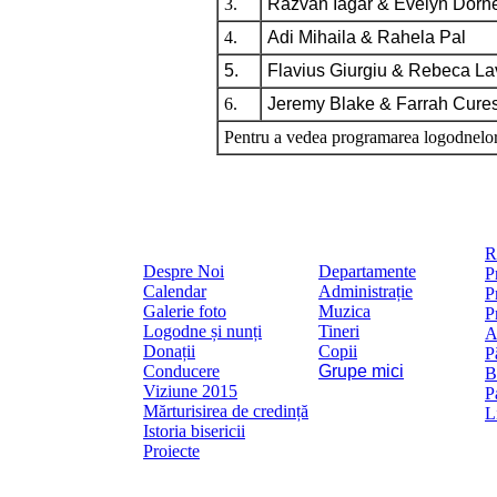
3.
Razvan Iagar & Evelyn Dorn
4.
Adi Mihaila & Rahela Pal
5.
Flavius Giurgiu & Rebeca Lav
6.
Jeremy Blake & Farrah Cure
Pentru a vedea programarea logodnelor 
R
Despre Noi
Departamente
P
Calendar
Administrație
P
Galerie foto
Muzica
P
Logodne și nunți
Tineri
A
Donații
Copii
P
Conducere
Grupe mici
B
Viziune 2015
P
Mărturisirea de credință
L
Istoria bisericii
Proiecte