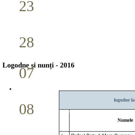
23
Nuntă
Aprilie
28
Seminar Școala duminicală
Aprilie
Logodne şi nunți - 2016
07
Cina Domnului
Mai
logodne la
08
Studiu biblic pentru tineri
Numele
Mai