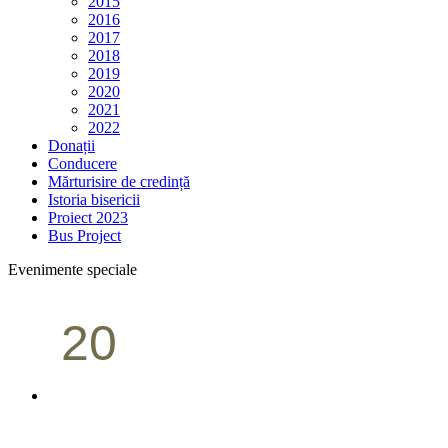
2015
2016
2017
2018
2019
2020
2021
2022
Donații
Conducere
Mărturisire de credință
Istoria bisericii
Proiect 2023
Bus Project
Evenimente speciale
20
Conferință pastorală (Portland)
Aprilie