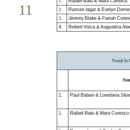
1.
Rafael Batu & Mara Curescu
11
2.
Razvan Iagar & Evelyn Dorn
Conferință pastorală (Detroit)
3.
Jeremy Blake & Farrah Cures
Mai
4.
Robert Voica & Augustina Ato
Nunți la 
Nu
1.
Paul Baban & Loredana Stoi
2.
Rafael Batu & Mara Curescu