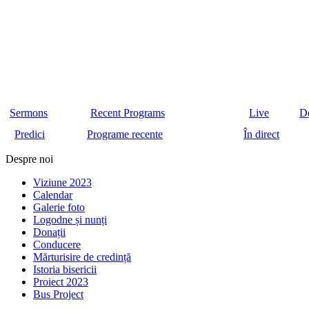
Sermons
Recent Programs
Live
D
Predici
Programe recente
În direct
Despre noi
Viziune 2023
Calendar
Galerie foto
Logodne și nunți
Donații
Conducere
Mărturisire de credință
Istoria bisericii
Proiect 2023
Bus Project