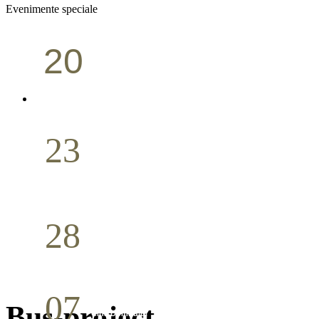
Evenimente speciale
20
Conferință pastorală (Portland)
Aprilie
23
Nuntă
Aprilie
28
Seminar Școala duminicală
Aprilie
07
Bus-project
Cina Domnului