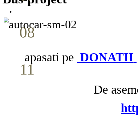
Mai
08
Studiu biblic pentru tineri
Mai
apasati pe
DONATII
11
Conferință pastorală (Detroit)
Mai
De aseme
ht