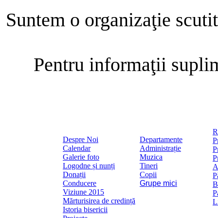
Suntem o organiza
ţie scuti
Pentru informa
ţii supl
R
Despre Noi
Departamente
P
Calendar
Administrație
P
Galerie foto
Muzica
P
Logodne și nunți
Tineri
A
Donații
Copii
P
Conducere
Grupe mici
B
Viziune 2015
P
Mărturisirea de credință
L
Istoria bisericii