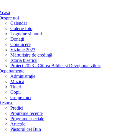
Acasă
Despre noi
Calendar
Galerie foto
Logodne și nunți
Donații
Conducere
Viziune 2023
Mărturisire de credință
Istoria bisericii
Proiect 2023 - Citirea Bibliei și Devoțional zilnic
Departamente
Administrație
Muzică
Tineri
Copii
Grupe mici
Resurse
Predici
Programe recente
Programe speciale
Articole
Păstorul cel Bun