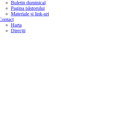
Buletin duminical
Pagina păstorului
Materiale și link-uri
Contact
Harta
Direcții