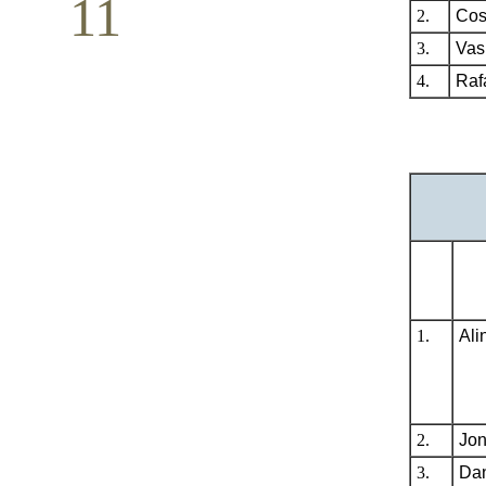
11
2.
Cos
Conferință pastorală (Detroit)
3.
Vasi
Mai
4.
Raf
1.
Ali
2.
Jon
3.
Dan