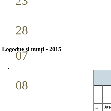
23
Nuntă
Aprilie
28
Seminar Școala duminicală
Aprilie
Logodne şi nunți - 2015
07
Cina Domnului
Mai
08
Studiu biblic pentru tineri
Mai
1.
Jas