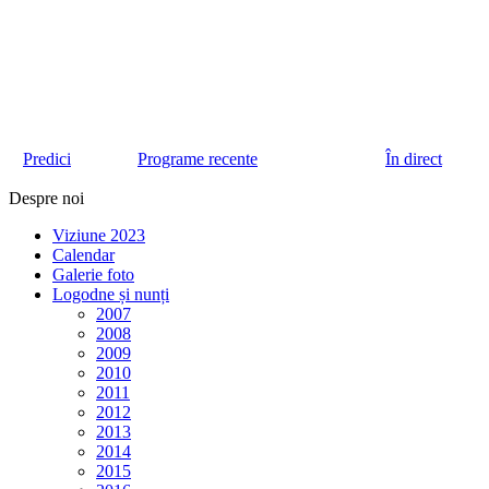
Predici
Programe recente
În direct
Despre noi
Viziune 2023
Calendar
Galerie foto
Logodne și nunți
2007
2008
2009
2010
2011
2012
2013
2014
2015