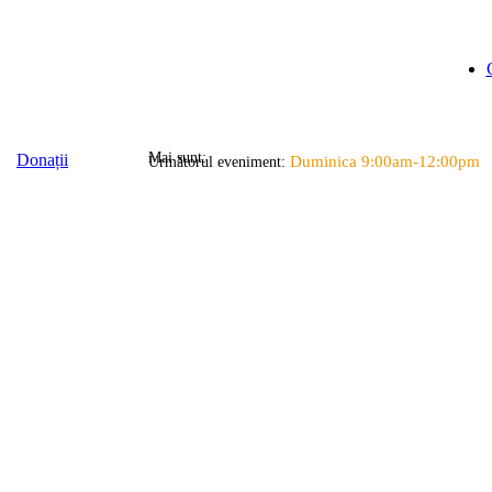
Mai sunt:
Donații
Duminica 9:00am-12:00pm
Următorul eveniment: