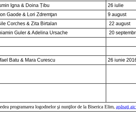
min Igna & Doina Țibu
26 iulie
on Gaode & Lori Zdremţan
9 august
ile Corches & Zita Birtalan
22 august
iamin Guler & Adelina Ursache
20 septembr
ael Batu & Mara Curescu
26 iunie 201
edea programarea logodnelor şi nunţilor de la Biserica Elim,
apăsaţi aic