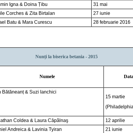
min Igna & Doina Țibu
31 mai
le Corches & Zita Birtalan
27 iunie
ael Batu & Mara Curescu
28 februarie 2016
Nunți la biserica betania - 2015
Numele
Dat
n Bătăneanț & Suzi Ianchici
15 martie
(Philadelphia
athan Coldea & Laura Căpâlnaş
12 aprilie
iel Andreica & Lavinia Tyiran
21 iunie