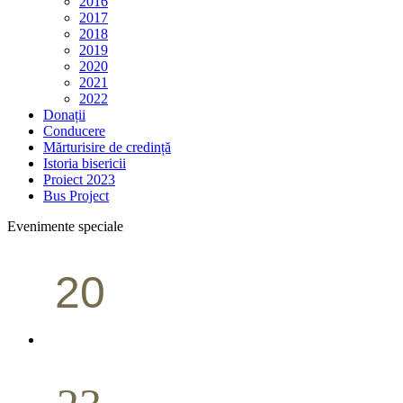
2016
2017
2018
2019
2020
2021
2022
Donații
Conducere
Mărturisire de credință
Istoria bisericii
Proiect 2023
Bus Project
Evenimente speciale
20
Conferință pastorală (Portland)
Aprilie