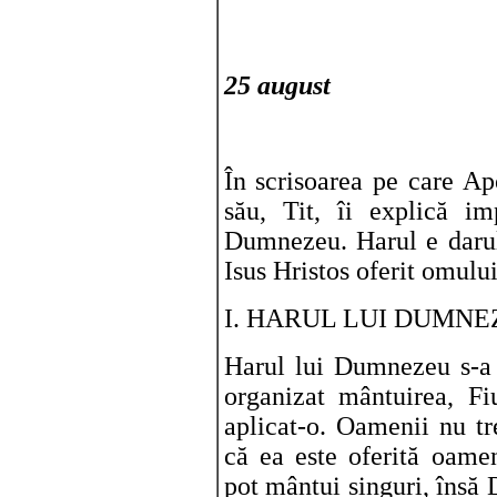
25 august
În scrisoarea pe care Ap
său, Tit, îi explică im
Dumnezeu. Harul e darul
Isus Hristos oferit omulu
I. HARUL LUI DUMNEZ
Harul lui Dumnezeu s-a 
organizat mântuirea, Fi
aplicat-o. Oamenii nu t
că ea este oferită oame
pot mântui singuri, însă