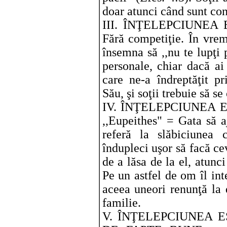
doar atunci când sunt con
III. ÎNŢELEPCIUNEA E
Fără competiţie. În vrem
însemna să ,,nu te lupţi 
personale, chiar dacă a
care ne-a îndreptăţit p
Său, şi soţii trebuie să s
IV. ÎNŢELEPCIUNEA 
,,Eupeithes" = Gata să a
referă la slăbiciunea 
îndupleci uşor să facă cev
de a lăsa de la el, atunci
Pe un astfel de om îl int
aceea uneori renunţă la d
familie.
V. ÎNŢELEPCIUNEA 