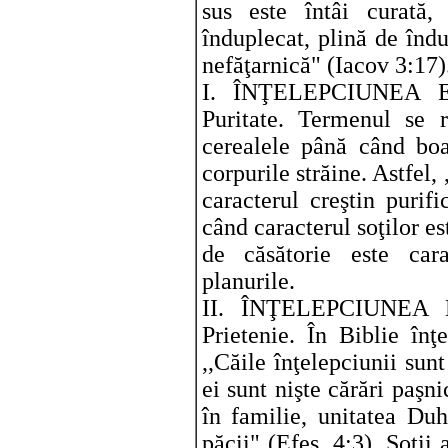
sus este întâi curată,
înduplecat, plină de îndu
nefăţarnică" (Iacov 3:17)
I. ÎNŢELEPCIUNEA 
Puritate. Termenul se r
cerealele până când boa
corpurile străine. Astfel,
caracterul creştin purif
când caracterul soţilor es
de căsătorie este cara
planurile.
II. ÎNŢELEPCIUNEA 
Prietenie. În Biblie înţ
,,Căile înţelepciunii sunt
ei sunt nişte cărări paşni
în familie, unitatea Duh
păcii" (Efes. 4:3). Soţii 