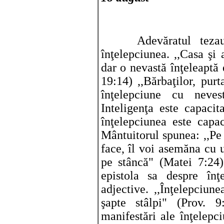
Adevăratul tezaur p
înţelepciunea. ,,Casa şi
dar o nevastă înţeleaptă
19:14) ,,Bărbaţilor, purt
înţelepciune cu neves
Inteligenţa este capacit
înţelepciunea este capa
Mântuitorul spunea: ,,Pe
face, îl voi asemăna cu u
pe stâncă" (Matei 7:24)
epistola sa despre înţ
adjective. ,,Înţelepciune
şapte stâlpi" (Prov. 9
manifestări ale înţelepci