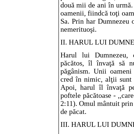
două mii de ani în urmă.
oamenii, fiindcă toţi oame
Sa. Prin har Dumnezeu o
nemerituoşi.
II. HARUL LUI DUMNE
Harul lui Dumnezeu, 
păcătos, îl învaţă să n
păgânism. Unii oameni 
cred în nimic, alţii sunt
Apoi, harul îl învaţă 
poftele păcătoase - ,,care
2:11). Omul mântuit prin 
de păcat.
III. HARUL LUI DUMNE