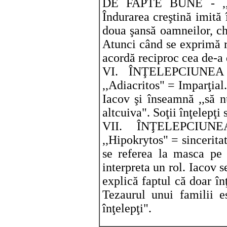
DE FAPTE BUNE - ,,E
Îndurarea creştină imită 
doua şansă oamneilor, ch
Atunci când se exprimă re
acordă reciproc cea de-a
VI. ÎNŢELEPCIUNE
,,Adiacritos" = Imparţial
Iacov şi înseamnă ,,să n
altcuiva". Soţii înţelepţi 
VII. ÎNŢELEPCIU
,,Hipokrytos" = sinceritat
se referea la masca pe 
interpreta un rol. Iacov s
explică faptul că doar înţ
Tezaurul unui familii es
înţelepţi".