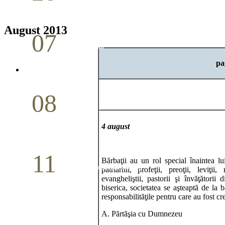
Aprilie
August 2013
07
Cina Domnului
pa
Mai
08
Studiu biblic pentru tineri
4 august
Mai
11
Bărbaţii au un rol special înaintea l
Conferință pastorală (Detroit)
patriarhii, profeţii, preoţii, leviţi
evangheliştii, pastorii şi învăţătorii
biserica, societatea se aşteaptă de la
Mai
responsabilităţile pentru care au fost cre
A. Părtăşia cu Dumnezeu