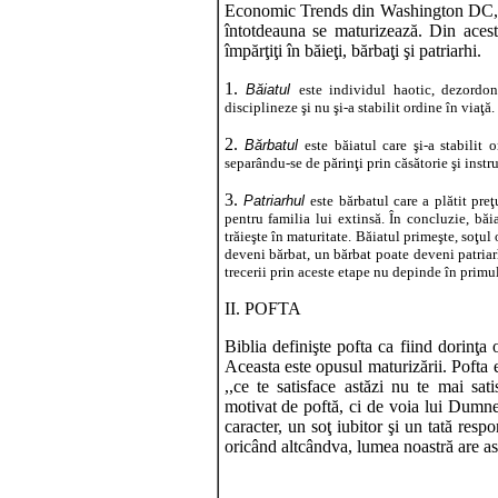
Economic Trends din Washington DC, s
întotdeauna se maturizează. Din acest
împărţiţi în băieţi, bărbaţi şi patriarhi.
1.
Băiatul
este individul haotic, dezordon
disciplineze şi nu şi-a stabilit ordine în viaţă. 
2.
Bărbatul
este băiatul care şi-a stabilit
separându-se de părinţi prin căsătorie şi instru
3.
Patriarhul
este bărbatul care a plătit preţ
pentru familia lui extinsă. În concluzie, băia
trăieşte în maturitate. Băiatul primeşte, soţul
deveni bărbat, un bărbat poate deveni patriar
trecerii prin aceste etape nu depinde în primul
II. POFTA
Biblia definişte pofta ca fiind dorinţa
Aceasta este opusul maturizării. Pofta 
,,ce te satisface astăzi nu te mai sat
motivat de poftă, ci de voia lui Dumne
caracter, un soţ iubitor şi un tată res
oricând altcândva, lumea noastră are as