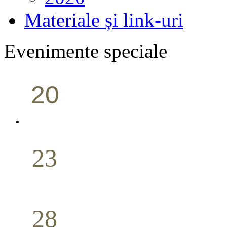
Materiale și link-uri
Evenimente speciale
20
Conferință pastorală (Portland)
Aprilie
23
Nuntă
Aprilie
28
Seminar Școala duminicală