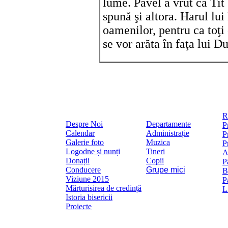
lume. Pavel a vrut ca Tit s
spună şi altora. Harul lu
oamenilor, pentru ca toţi 
se vor arăta în faţa lui 
R
Despre Noi
Departamente
P
Calendar
Administrație
P
Galerie foto
Muzica
P
Logodne și nunți
Tineri
A
Donații
Copii
P
Conducere
Grupe mici
B
Viziune 2015
P
Mărturisirea de credință
L
Istoria bisericii
Proiecte