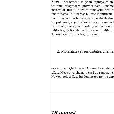
Numai unei femei i se poate reproşa că are o
tentantă, atrăgătoare, provocatoare... Îmbră
mânecilor, rujatul buzelor, rimelatul ochilo
imoralitatea unui bărbat nu este identificată
Imoralitatea unui bărbat este identificată din p
s-o poftească, a şi preacurvit cu ea în inima
ispititoare, bărbaţii au tendinţa să reacţionez
iniţiativa, nu Rahela. Samson a avut iniţiati
Amnon a avut iniţiativa, nu Tamar.
2. Moralitatea şi seriozitatea unei fe
O vestimentaţie indecentă pune în evidenţă 
,,Casa Mea se va chema o casă de rugăciune...
Nu vom folosi Casa lui Dumnezeu pentru expun
18 august