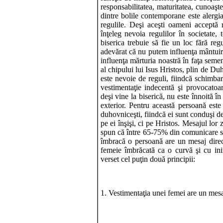
responsabilitatea, maturitatea, cunoaşt
dintre bolile contemporane este alergi
regulile. Deşi aceşti oameni acceptă re
înţeleg nevoia regulilor în societate, 
biserica trebuie să fie un loc fără re
adevărat că nu putem influenţa mântuir
influenţa mărturia noastră în faţa semen
al chipului lui Isus Hristos, plin de D
este nevoie de reguli, fiindcă schimbar
vestimentaţie indecentă şi provocatoa
deşi vine la biserică, nu este înnoită în
exterior. Pentru această persoană est
duhovniceşti, fiindcă ei sunt conduşi 
pe ei înşişi, ci pe Hristos. Mesajul lor 
spun că între 65-75% din comunicare se
îmbracă o persoană are un mesaj direct 
femeie îmbrăcată ca o curvă şi cu in
verset cel puţin două principii:
1. Vestimentaţia unei femei are un mesaj