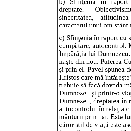
b) Sfinţenia în rapor
dreptate. Obiectivism
sinceritatea, atitudi
caracterul unui om sfânt 
c) Sfinţenia în raport cu 
cumpătare, autocontrol. M
Împărăţia lui Dumnezeu. D
naşte din nou. Puterea Cu
şi prin el. Pavel spunea d
Hristos care mă întăreşte
trebuie să facă dovada mâ
Dumnezeu şi printr-o viaţ
Dumnezeu, dreptatea în re
autocontrolul în relaţia c
mânturii prin har. Este l
căror stil de viaţă este 