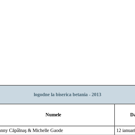
logodne la biserica betania - 2013
Numele
D
hnny Căpâlnaş & Michelle Gaode
12 ianuar