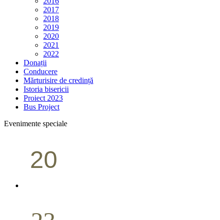
2016
2017
2018
2019
2020
2021
2022
Donații
Conducere
Mărturisire de credință
Istoria bisericii
Proiect 2023
Bus Project
Evenimente speciale
20
Conferință pastorală (Portland)
Aprilie