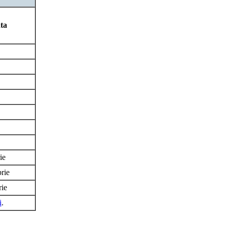
ta
rie
rie
ie
i
.