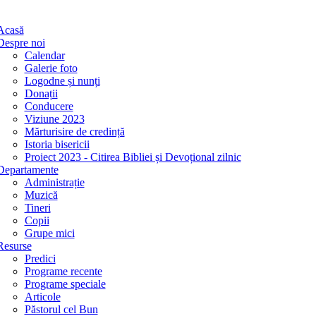
Acasă
Despre noi
Calendar
Galerie foto
Logodne și nunți
Donații
Conducere
Viziune 2023
Mărturisire de credință
Istoria bisericii
Proiect 2023 - Citirea Bibliei și Devoțional zilnic
Departamente
Administrație
Muzică
Tineri
Copii
Grupe mici
Resurse
Predici
Programe recente
Programe speciale
Articole
Păstorul cel Bun