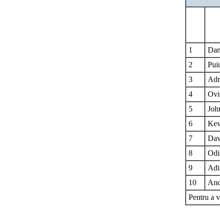
1
Dan
2
Pui
3
Adr
4
Ovi
5
Joh
6
Kev
7
Dav
8
Odi
9
Adi
10
And
Pentru a v