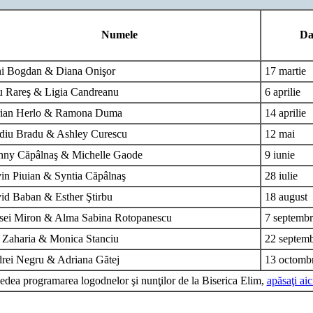
Numele
Da
i Bogdan & Diana Onişor
17 martie
u Rareş & Ligia Candreanu
6 aprilie
ian Herlo & Ramona Duma
14 aprilie
diu Bradu & Ashley Curescu
12 mai
nny Căpâlnaş & Michelle Gaode
9 iunie
in Piuian & Syntia Căpâlnaş
28 iulie
id Baban & Esther Ştirbu
18 august
sei Miron & Alma Sabina Rotopanescu
7 septemb
 Zaharia & Monica Stanciu
22 septemb
rei Negru & Adriana Gătej
13 octombr
edea programarea logodnelor şi nunţilor de la Biserica Elim,
apăsaţi aic