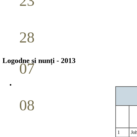
23
Nuntă
Aprilie
28
Seminar Școala duminicală
Aprilie
Logodne şi nunți - 2013
07
Cina Domnului
Mai
08
Studiu biblic pentru tineri
Mai
1
Jo