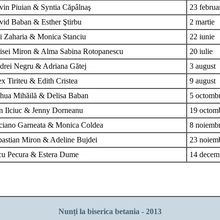
in Piuian & Syntia Căpâlnaş
23 februa
vid Baban & Esther Ştirbu
2 martie
i Zaharia & Monica Stanciu
22 iunie
isei Miron & Alma Sabina Rotopanescu
20 iulie
drei Negru & Adriana Gătej
3 august
x Tiriteu & Edith Cristea
9 august
shua Mihăilă & Delisa Baban
5 octombr
n Ilciuc & Jenny Dorneanu
19 octomb
ciano Garneata &
Monica Coldea
8 noiemb
bastian Miron & Adeline Bujdei
23 noiemb
cu Pecura & Estera Dume
14 decem
Nunți la biserica betania - 2013