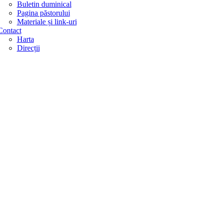
Buletin duminical
Pagina păstorului
Materiale și link-uri
Contact
Harta
Direcții