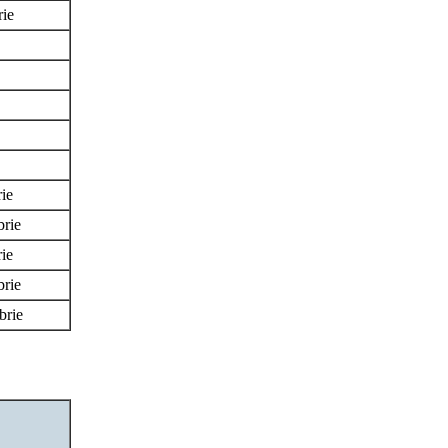
rie
ie
rie
rie
rie
brie