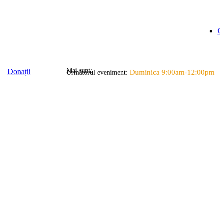
Mai sunt:
Donații
Duminica 9:00am-12:00pm
Următorul eveniment: