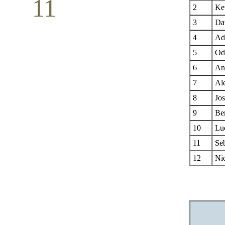
11
2
Kev
Conferință pastorală (Detroit)
3
Da
Mai
4
Ad
5
Od
6
An
7
Ale
8
Jo
9
Be
10
Lu
11
Se
12
Ni