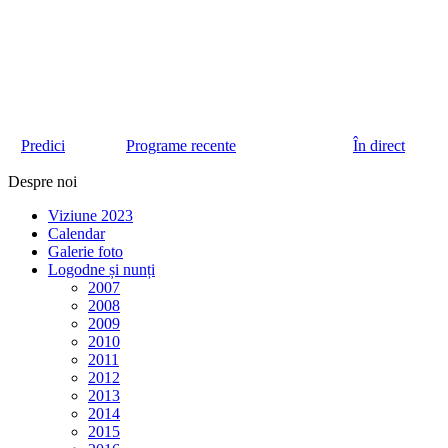
Predici
Programe recente
În direct
Despre noi
Viziune 2023
Calendar
Galerie foto
Logodne și nunți
2007
2008
2009
2010
2011
2012
2013
2014
2015