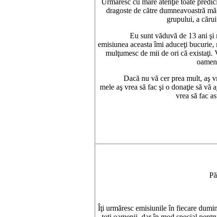
Urmăresc cu mare atenţie toate predicile
dragoste de către dumneavoastră mă l
grupului, a căru
Eu sunt văduvă de 13 ani şi mă s
emisiunea aceasta îmi aduceţi bucurie, m
mulţumesc de mii de ori că existaţi.
oameni
Dacă nu vă cer prea mult, aş vrea să
mele aş vrea să fac şi o donaţie să vă 
vrea să fac as
Vă
Pă
Îţi urmăresc emisiunile în fiecare dumi
toţi oamenii, dar în mod special pent