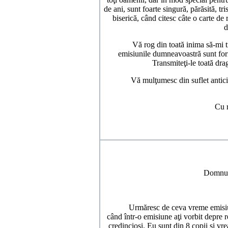
de ani, sunt foarte singură, părăsită, tr
biserică, când citesc câte o carte d
d
Vă rog din toată inima să-mi trimite
emisiunile dumneavoastră sunt formi
Transmiteţi-le toată drag
Vă mulţumesc din suflet anticipat 
Cu respec
Domn
Urmăresc de ceva vreme emisiunil
când într-o emisiune aţi vorbit depre re
credincioşi. Eu sunt din 8 copii şi vre