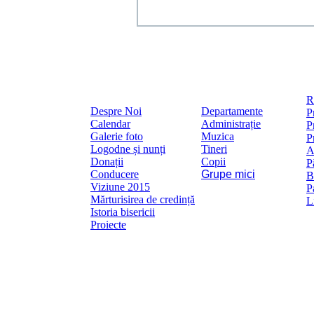
R
Despre Noi
Departamente
P
Calendar
Administrație
P
Galerie foto
Muzica
P
Logodne și nunți
Tineri
A
Donații
Copii
P
Conducere
Grupe mici
B
Viziune 2015
P
Mărturisirea de credință
L
Istoria bisericii
Proiecte