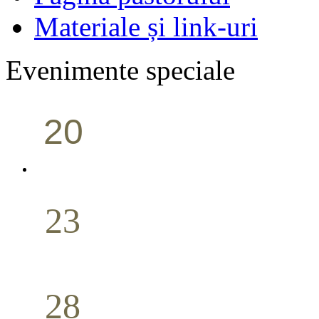
Materiale și link-uri
Evenimente speciale
20
Conferință pastorală (Portland)
Aprilie
23
Nuntă
Aprilie
28
Seminar Școala duminicală