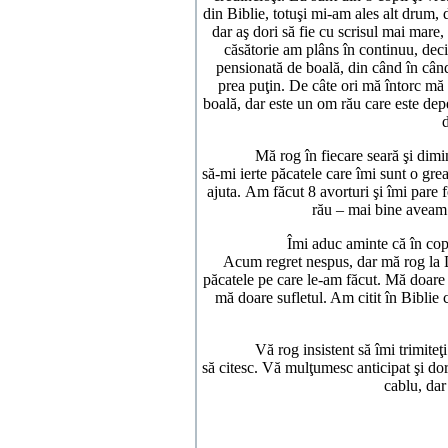
din Biblie, totuşi mi-am ales alt drum
dar aş dori să fie cu scrisul mai mare
căsătorie am plâns în continuu, dec
pensionată de boală, din când în cân
prea puţin. De câte ori mă întorc mă s
boală, dar este un om rău care este depe
d
Mă rog în fiecare seară şi diminea
să-mi ierte păcatele care îmi sunt o g
ajuta. Am făcut 8 avorturi şi îmi pare
rău – mai bine aveam
Îmi aduc aminte că în copilări
Acum regret nespus, dar mă rog la D
păcatele pe care le-am făcut. Mă doare f
mă doare sufletul. Am citit în Biblie 
Vă rog insistent să îmi trimiteţi şi
să citesc. Vă mulţumesc anticipat şi do
cablu, dar
C