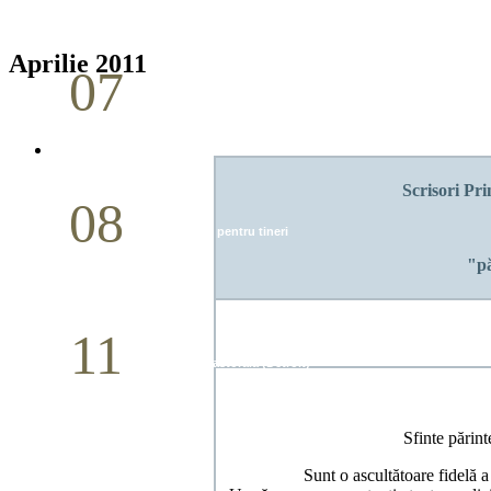
Aprilie
Aprilie 2011
07
Cina Domnului
Mai
Scrisori Pri
08
Studiu biblic pentru tineri
"pă
Mai
11
Conferință pastorală (Detroit)
Mai
Sfin
Sunt o ascultătoare fidelă a em