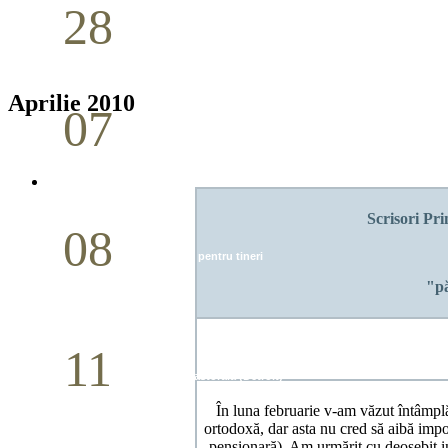
28
Seminar Școala duminicală
Aprilie
Aprilie 2010
07
Cina Domnului
Mai
Scrisori Pri
08
Studiu biblic pentru tineri
"pă
Mai
11
Conferință pastorală (Detroit)
În luna februarie v-am văzut întâmplăt
Mai
ortodoxă, dar asta nu cred să aibă imp
pensionară). Am urmărit cu deosebit 