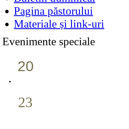
Pagina păstorului
Materiale și link-uri
Evenimente speciale
20
Conferință pastorală (Portland)
Aprilie
23
Nuntă
Aprilie