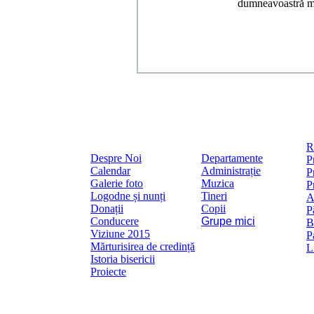
dumneavoastră mi
R
Despre Noi
Departamente
P
Calendar
Administrație
P
Galerie foto
Muzica
P
Logodne și nunți
Tineri
A
Donații
Copii
P
Conducere
Grupe mici
B
Viziune 2015
P
Mărturisirea de credință
L
Istoria bisericii
Proiecte