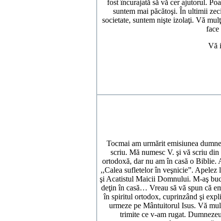
fost încurajată să vă cer ajutorul. 
suntem mai păcătoşi. În ultimii zeci 
societate, suntem nişte izolaţi. Vă mulţ
face
Vă i
Tocmai am urmărit emisiunea dumneav
scriu. Mă numesc V. şi vă scriu din 
ortodoxă, dar nu am în casă o Biblie. 
,,Calea sufletelor în veşnicie”. Apele
şi Acatistul Maicii Domnului. M-aş bucu
deţin în casă… Vreau să vă spun că emi
în spiritul ortodox, cuprinzând şi expl
urmeze pe Mântuitorul Isus. Vă mulţ
trimite ce v-am rugat. Dumnezeu 