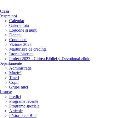
Acasă
Despre noi
Calendar
Galerie foto
Logodne și nunți
Donații
Conducere
Viziune 2023
Mărturisire de credință
Istoria bisericii
Proiect 2023 - Citirea Bibliei și Devoțional zilnic
Departamente
Administrație
Muzică
Tineri
Copii
Grupe mici
Resurse
Predici
Programe recente
Programe speciale
Articole
Păstorul cel Bun