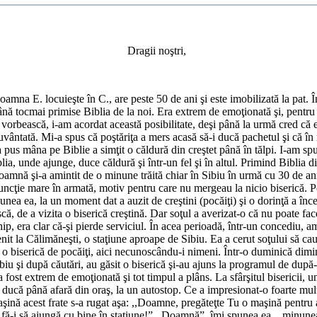
Dragii noştri,
 locuieşte în C., are peste 50 de ani şi este imobilizată la pat. Î
nă tocmai primise Biblia de la noi. Era extrem de emoţionată şi, pentru
 vorbească, i-am acordat această posibilitate, deşi până la urmă cred că 
uvântată. Mi-a spus că poştăriţa a mers acasă să-i ducă pachetul şi că î
a pus mâna pe Biblie a simţit o căldură din creştet până în tălpi. I-am sp
lia, unde ajunge, duce căldură şi într-un fel şi în altul. Primind Biblia d
oamnă şi-a amintit de o minune trăită chiar în Sibiu în urmă cu 30 de ani
uncţie mare în armată, motiv pentru care nu mergeau la nicio biserică. P
unea ea, la un moment dat a auzit de creştini (pocăiţi) şi o dorinţă a înc
scă, de a vizita o biserică creştină. Dar soţul a averizat-o că nu poate fac
hip, era clar că-şi pierde serviciul. În acea perioadă, într-un concediu, 
nit la Călimăneşti, o staţiune aproape de Sibiu. Ea a cerut soţului să cau
 o biserică de pocăiţi, aici necunoscându-i nimeni. Într-o duminică dimi
ibiu şi după căutări, au găsit o biserică şi-au ajuns la programul de dup
a fost extrem de emoţionată şi tot timpul a plâns. La sfârşitul bisericii, un
-i ducă până afară din oraş, la un autostop. Ce a impresionat-o foarte mult
şină acest frate s-a rugat aşa: ,,Doamne, pregăteţte Tu o maşină pentru 
 fă-i să ajungă cu bine în staţiune!” ,,Doamnă”, îmi spunea ea, ,,minunea