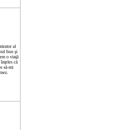
irator al
ul Isus şi
em o viaţă
înţeles că
os să-mi
rmez.