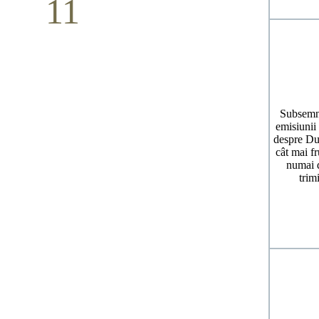
11
Conferință pastorală (Detroit)
Mai
Subsemna
emisiunii
despre Dum
cât mai fr
numai d
trim