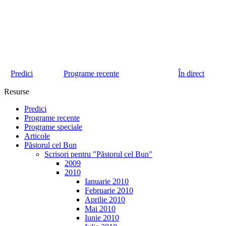
Predici
Programe recente
În direct
Resurse
Predici
Programe recente
Programe speciale
Articole
Păstorul cel Bun
Scrisori pentru "Păstorul cel Bun"
2009
2010
Ianuarie 2010
Februarie 2010
Aprilie 2010
Mai 2010
Iunie 2010