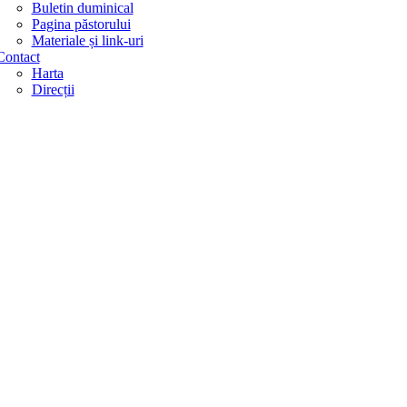
Buletin duminical
Pagina păstorului
Materiale și link-uri
Contact
Harta
Direcții