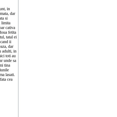
nt, in
mata, dar
ta si
 limita
oar cativa
doua fetita
l, tatal ei
 cand ii
eaza, dar
 adulti, in
ici toti au
Dar unde sa
mi tina
iunile
ma lasati.
 fata cea