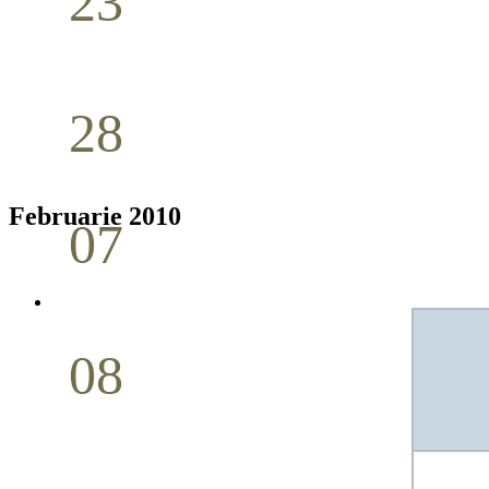
23
Nuntă
Aprilie
28
Seminar Școala duminicală
Aprilie
Februarie 2010
07
Cina Domnului
Mai
08
Studiu biblic pentru tineri
Mai