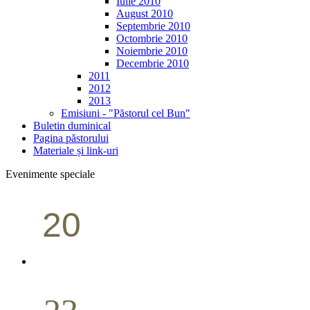
Iulie 2010
August 2010
Septembrie 2010
Octombrie 2010
Noiembrie 2010
Decembrie 2010
2011
2012
2013
Emisiuni - "Păstorul cel Bun"
Buletin duminical
Pagina păstorului
Materiale și link-uri
Evenimente speciale
20
Conferință pastorală (Portland)
Aprilie