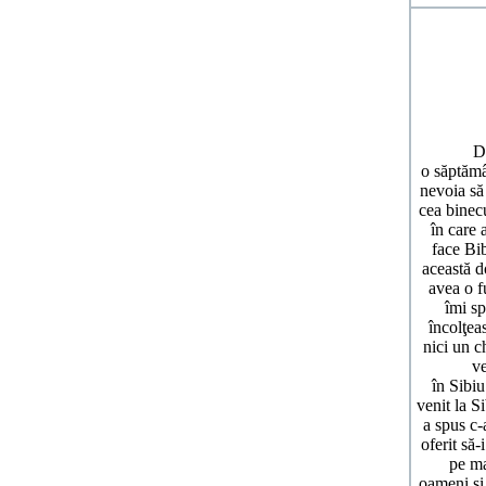
Doamna E.
o săptămâ
nevoia să
cea binec
în care 
face Bib
această d
avea o f
îmi sp
încolţea
nici un c
ve
în Sibiu
venit la S
a spus c-
oferit să
pe ma
oameni şi