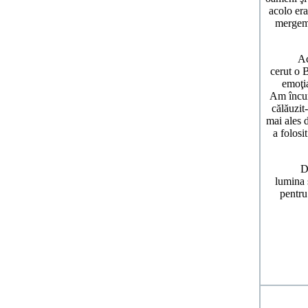
acolo er
mergem 
Acum, de
cerut o B
emoţia
Am încura
călăuzit
mai ales 
a folosi
Dragi fr
lumina 
pentru