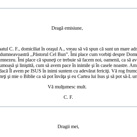
Dragă emisiune,
tul C. F., domiciliat în oraşul A., vreau să vă spun că sunt un mare adm
 dumneavoastră ,,Păstorul Cel Bun”. Îmi place cum vorbiţi despre Domn
nezeu. Îmi place că spuneţi ce trebuie să facem noi, oamenii, ca să av
umoasă şi liniştită, cum să avem pace în inimile şi în casele noastre. Am 
acă Îl avem pe ISUS în inimi suntem cu adevărat fericiţi. Vă rog frum
iteţi şi mie o Biblie ca să pot învăţa şi eu Cartea lui Isus şi să pot să-L u
Vă mulţumesc mult.
C. F.
Dragii mei,