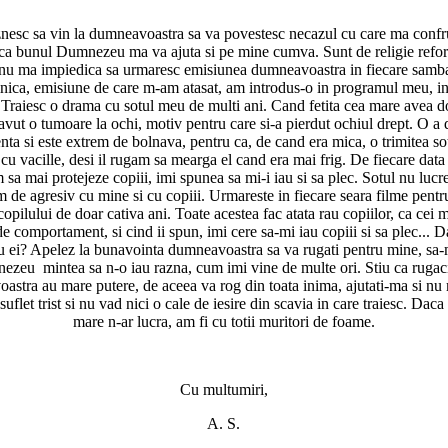
nesc sa vin la dumneavoastra sa va povestesc necazul cu care ma confru
ca bunul Dumnezeu ma va ajuta si pe mine cumva. Sunt de religie refor
 nu ma impiedica sa urmaresc emisiunea dumneavoastra in fiecare samba
ica, emisiune de care m-am atasat, am introdus-o in programul meu, in
 Traiesc o drama cu sotul meu de multi ani. Cand fetita cea mare avea d
 avut o tumoare la ochi, motiv pentru care si-a pierdut ochiul drept. O a 
nta si este extrem de bolnava, pentru ca, de cand era mica, o trimitea sotu
 cu vacille, desi il rugam sa mearga el cand era mai frig. De fiecare data
sa mai protejeze copiii, imi spunea sa mi-i iau si sa plec. Sotul nu lucr
m de agresiv cu mine si cu copiii. Urmareste in fiecare seara filme pentru
opilului de doar cativa ani. Toate acestea fac atata rau copiilor, ca cei m
de comportament, si cind ii spun, imi cere sa-mi iau copiii si sa plec... 
u ei? Apelez la bunavointa dumneavoastra sa va rugati pentru mine, sa-
zeu mintea sa n-o iau razna, cum imi vine de multe ori. Stiu ca rugac
stra au mare putere, de aceea va rog din toata inima, ajutati-ma si nu 
flet trist si nu vad nici o cale de iesire din scavia in care traiesc. Daca
mare n-ar lucra, am fi cu totii muritori de foame.
Cu multumiri,
A. S.