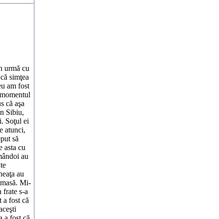
n urmă cu
 că simţea
eu am fost
n momentul
us că aşa
in Sibiu,
. Soţul ei
e atunci,
eput să
e asta cu
amândoi au
te
neaţa au
ă-masă. Mi-
 frate s-a
 a fost că
aceşti
 a fost că