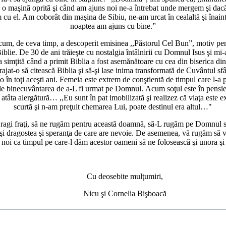
a o maşină oprită şi când am ajuns noi ne-a întrebat unde mergem şi dac
cu el. Am coborât din maşina de Sibiu, ne-am urcat în cealaltă şi înain
noaptea am ajuns cu bine.”
 ceva timp, a descoperit emisinea ,,Păstorul Cel Bun”, motiv pent
iblie. De 30 de ani trăieşte cu nostalgia întâlnirii cu Domnul Isus şi mi-
 simţită când a primit Biblia a fost asemănătoare cu cea din biserica di
jat-o să citească Biblia şi să-şi lase inima transformată de Cuvântul sfâ
-o în toţi aceşti ani. Femeia este extrem de conştientă de timpul care l-a p
de binecuvântarea de a-L fi urmat pe Domnul. Acum soţul este în pensie ş
t atâta alergătură… ,,Eu sunt în pat imobilizată şi realizez că viaţa este 
scurtă şi n-am preţuit chemarea Lui, poate destinul era altul…"
aţi, să ne rugăm pentru această doamnă, să-L rugăm pe Domnul s
şi dragostea şi speranţa de care are nevoie. De asemenea, vă rugăm să v
 noi ca timpul pe care-l dăm acestor oameni să ne folosească şi unora şi 
Cu deosebite mulţumiri,
Nicu şi Cornelia Bişboacă