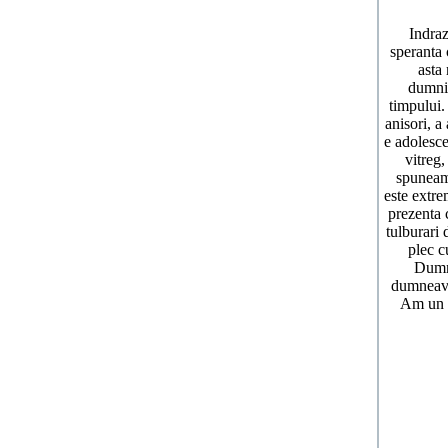
Indraz
speranta 
asta
dumnin
timpului.
anisori, a
e adolesce
vitreg,
spuneam 
este extre
prezenta c
tulburari 
plec c
Dumne
dumneavoa
Am un su