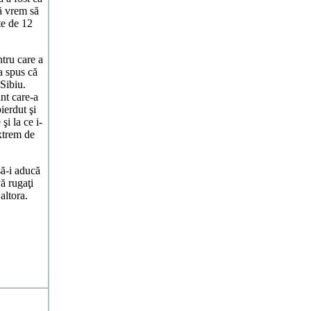
ă vrem să
te de 12
ru care a
a spus că
nSibiu.
nt care-a
ierdut şi
i la ce i-
extrem de
ă-i aducă
ă rugaţi
altora.