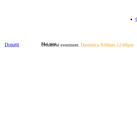
Mai sunt:
Donații
Duminica 9:00am-12:00pm
Următorul eveniment: