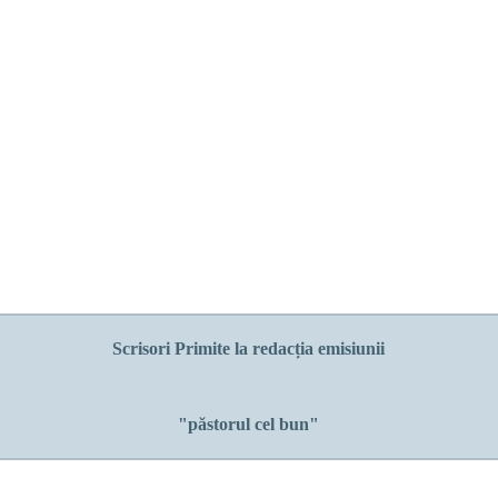
Scrisori Primite la redacția emisiunii
"păstorul cel bun"
Februarie 2010