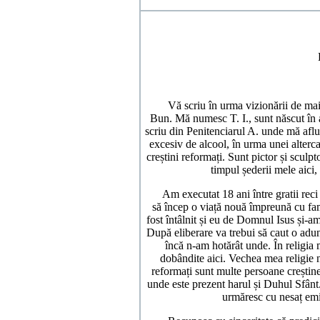
Vă scriu în urma vizionării de mai 
Bun. Mă numesc T. I., sunt născut în a
scriu din Penitenciarul A. unde mă afl
excesiv de alcool, în urma unei altercaț
creștini reformați. Sunt pictor și sculpto
timpul șederii mele aici,
Am executat 18 ani între gratii reci 
să încep o viață nouă împreună cu fam
fost întâlnit și eu de Domnul Isus și-
După eliberare va trebui să caut o adu
încă n-am hotărât unde. În religia
dobândite aici. Vechea mea religie n
reformați sunt multe persoane creștine
unde este prezent harul și Duhul Sfânt
urmăresc cu nesaț em