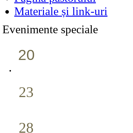
Materiale și link-uri
Evenimente speciale
20
Conferință pastorală (Portland)
Aprilie
23
Nuntă
Aprilie
28
Seminar Școala duminicală