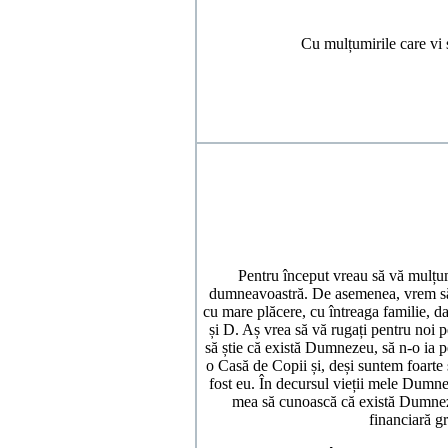
Cu mulțumirile care vi 
Pentru început vreau să vă mulțumesc
dumneavoastră. De asemenea, vrem s
cu mare plăcere, cu întreaga familie, da
și D. Aș vrea să vă rugați pentru noi p
să știe că există Dumnezeu, să n-o ia pe
o Casă de Copii și, deși suntem foarte
fost eu. În decursul vieții mele Dumne
mea să cunoască că există Dumneze
financiară g