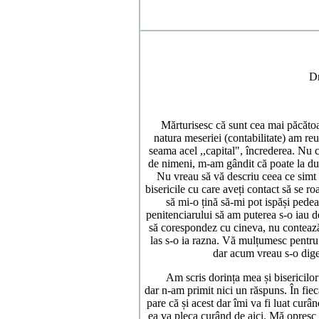
D
Mărturisesc că sunt cea mai păcătoas
natura meseriei (contabilitate) am reuș
seama acel ,,capital", încrederea. Nu c
de nimeni, m-am gândit că poate la du
Nu vreau să vă descriu ceea ce simt 
bisericile cu care aveți contact să se r
să mi-o țină să-mi pot ispăși pedea
penitenciarului să am puterea s-o iau 
să corespondez cu cineva, nu contează
las s-o ia razna. Vă mulțumesc pentru 
dar acum vreau s-o dige
Am scris dorința mea și bisericilor 
dar n-am primit nici un răspuns. În fie
pare că și acest dar îmi va fi luat curâ
ea va pleca curând de aici. Mă opresc a