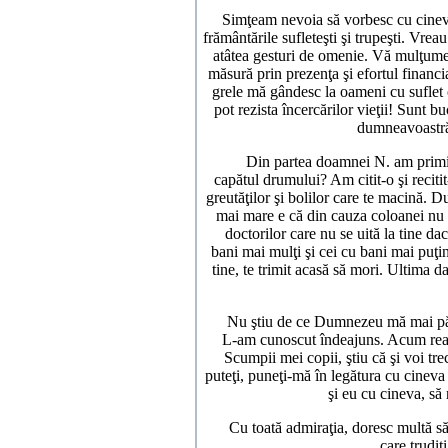
Simţeam nevoia să vorbesc cu cineva 
frământările sufleteşti şi trupeşti. Vrea
atâtea gesturi de omenie. Vă mulţume
măsură prin prezenţa şi efortul finan
grele mă gândesc la oameni cu suflet c
pot rezista încercărilor vieţii! Sunt 
dumneavoastră 
Din partea doamnei N. am primit ca
capătul drumului? Am citit-o şi reciti
greutăţilor şi bolilor care te macină. D
mai mare e că din cauza coloanei nu 
doctorilor care nu se uită la tine da
bani mai mulţi şi cei cu bani mai puţin
tine, te trimit acasă să mori. Ultima dat
Nu ştiu de ce Dumnezeu mă mai păsuie
L-am cunoscut îndeajuns. Acum reali
Scumpii mei copii, ştiu că şi voi tre
puteţi, puneţi-mă în legătura cu cinev
şi eu cu cineva, să
Cu toată admiraţia, doresc multă sănă
care trudi