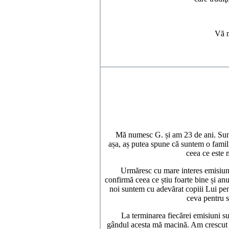
Vă m
Mă numesc G. și am 23 de ani. Sunt că
așa, aș putea spune că suntem o familie
ceea ce este
Urmăresc cu mare interes emisiunile
confirmă ceea ce știu foarte bine și a
noi suntem cu adevărat copiii Lui pent
ceva pentru su
La terminarea fiecărei emisiuni sunt
gândul acesta mă macină. Am crescut în