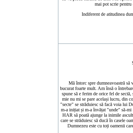
mai pot scrie pentru
Indiferent de atitudinea du
Mă întorc spre dumneavoastră să vă
bucurat foarte mult. Am însă o întrebare:
spune să e ferim de orice fel de sectă
mie nu mi se pare același lucru, din c
"secte" se străduiesc să facă voia lui Du
m-a inițiat și m-a învățat "unde" să-mi
HAR să poată ajunge la inimile ascultăto
care se străduiesc să ducă în casele o
Dumnezeu este cu toți oamenii care