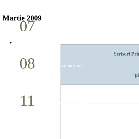
Aprilie
Martie 2009
07
Cina Domnului
Mai
Scrisori Pri
08
Studiu biblic pentru tineri
"pă
Mai
11
Conferință pastorală (Detroit)
Mai