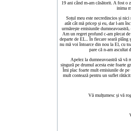
19 ani când m-am căsătorit. A fost o 
inima me
Soțul meu este necredincios și nici 
atât cât mă pricep și eu, dar l-am în
urmărește emisiunile dumneavoastră, d
Am un regret profund c-am plecat de 
departe de EL.. În fiecare seară plâng
nu mă voi întoarce din nou la El, cu to
pare că n-am ascultat de
Apelez la dumneavoastră să vă ruga
singură pe drumul acesta este foarte gr
Îmi plac foarte mult emisiunile de p
mult contează pentru un suflet rătăcit
Vă mulțumesc și vă rog 