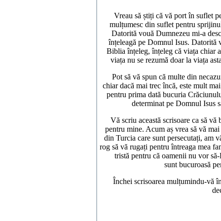
Vreau să știți că vă port în suflet pe
mulțumesc din suflet pentru sprijinu
Datorită vouă Dumnezeu mi-a deschi
înțeleagă pe Domnul Isus. Datorită 
Biblia înțeleg, înțeleg că viața chiar
viața nu se rezumă doar la viața ast
Pot să vă spun că multe din necazurile
chiar dacă mai trec încă, este mult mai
pentru prima dată bucuria Crăciunulu
determinat pe Domnul Isus să 
Vă scriu această scrisoare ca să vă b
pentru mine. Acum aș vrea să vă mai 
din Turcia care sunt persecutați, am 
rog să vă rugați pentru întreaga mea f
tristă pentru că oamenii nu vor să
sunt bucuroasă pen
Închei scrisoarea mulțumindu-vă încă 
dec