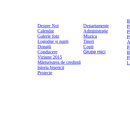
R
Despre Noi
Departamente
P
Calendar
Administrație
P
Galerie foto
Muzica
P
Logodne și nunți
Tineri
A
Donații
Copii
P
Conducere
Grupe mici
B
Viziune 2015
P
Mărturisirea de credință
L
Istoria bisericii
Proiecte