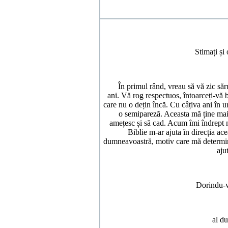
Stimați și 
În primul rând, vreau să vă zic săru
ani. Vă rog respectuos, întoarceți-vă 
care nu o dețin încă. Cu câțiva ani în
o semipareză. Aceasta mă ține mai
amețesc și să cad. Acum îmi îndrept 
Biblie m-ar ajuta în direcția ac
dumneavoastră, motiv care mă determin
aju
Dorindu-v
al d