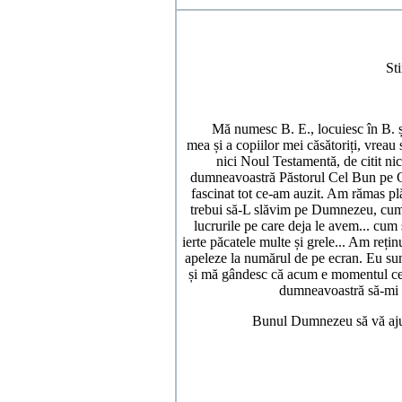
Sti
Mă numesc B. E., locuiesc în B. și a
mea și a copiilor mei căsătoriți, vreau
nici Noul Testamentă, de citit ni
dumneavoastră Păstorul Cel Bun pe OT
fascinat tot ce-am auzit. Am rămas pl
trebui să-L slăvim pe Dumnezeu, cum
lucrurile pe care deja le avem... cum
ierte păcatele multe și grele... Am rețin
apeleze la numărul de pe ecran. Eu sun
și mă gândesc că acum e momentul cel 
dumneavoastră să-mi s
Bunul Dumnezeu să vă ajute 