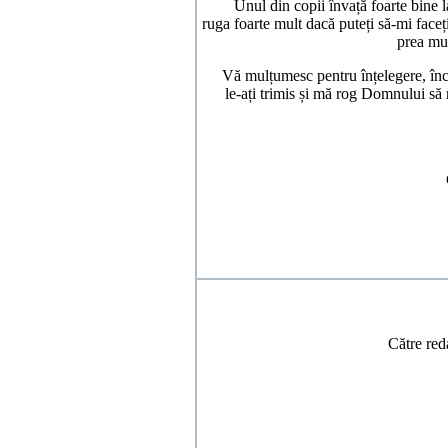
Unul din copii învață foarte bine la 
ruga foarte mult dacă puteți să-mi face
prea mul
Vă mulțumesc pentru înțelegere, încă 
le-ați trimis și mă rog Domnului să
Către red