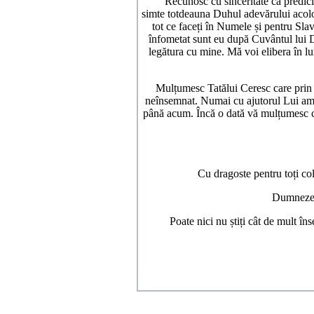
Recunosc cu sinceritate că predicile
simte totdeauna Duhul adevărului acol
tot ce faceți în Numele și pentru Sla
înfometat sunt eu după Cuvântul lui 
legătura cu mine. Mă voi elibera în l
Mulțumesc Tatălui Ceresc care prin Ha
neînsemnat. Numai cu ajutorul Lui am s
până acum. Încă o dată vă mulțumesc c
Cu dragoste pentru toți co
Dumnezeu
Poate nici nu știți cât de mult în