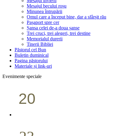
Mesajul învierii
Mesajul becului roșu
Minunea întrupării
Omul care a început bine, dar a sfârșit rău
Pașaport spre cer
Șansa celei de-a doua șanse
Trei cruci, trei alegeri, trei destine
Memorialul durerii
Tinerii Bibliei
Păstorul cel Bun
Buletin duminical
Pagina păstorului
Materiale și link-uri
Evenimente speciale
20
Conferință pastorală (Portland)
Aprilie