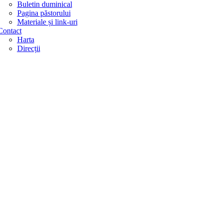
Buletin duminical
Pagina păstorului
Materiale și link-uri
Contact
Harta
Direcții