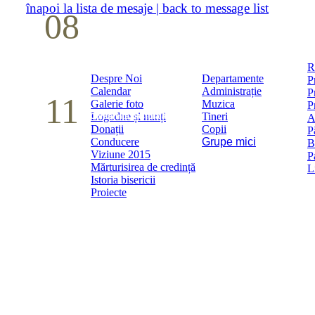
înapoi la lista de mesaje | back to message list
08
Studiu biblic pentru tineri
Mai
R
Despre Noi
Departamente
P
Calendar
Administrație
P
11
Galerie foto
Muzica
P
Logodne și nunți
Tineri
Conferință pastorală (Detroit)
A
Donații
Copii
P
Conducere
Grupe mici
B
Mai
Viziune 2015
P
Mărturisirea de credință
L
Istoria bisericii
Proiecte