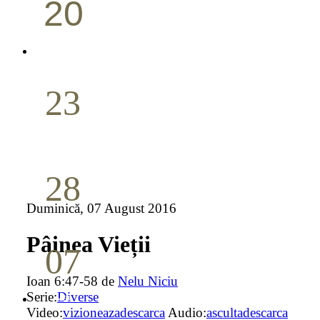
20
Conferință pastorală (Portland)
Aprilie
23
Nuntă
Aprilie
28
Seminar Școala duminicală
Duminică, 07 August 2016
Aprilie
Pâinea Vieții
07
Cina Domnului
Ioan 6:47-58 de
Nelu Niciu
Serie:
Diverse
Mai
Video:
vizioneaza
descarca
Audio:
asculta
descarca